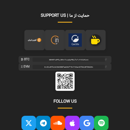
SUPPORT US | حمایت از ما
₿ BTC
3BHETs8Fby8RmYhuqQqFBLfc7vMYD1R1mA
Ξ EVM
0x32cEfb2dC869BBfe636f7547CDa43f561Bf88d5A
FOLLOW US